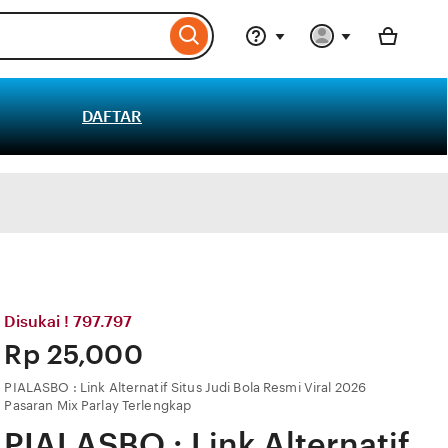
DAFTAR
Disukai ! 797.797
Price:
Rp 25,000
PIALASBO : Link Alternatif Situs Judi Bola Resmi Viral 2026
Pasaran Mix Parlay Terlengkap
PIALASBO : Link Alternatif