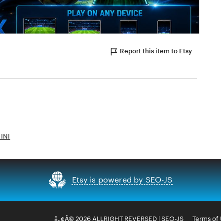
Report this item to Etsy
INI
Etsy is powered by SEO-JS
â„¢Â© 2026 ALLRIGHT REVERSED | SEO-JS
Terms of