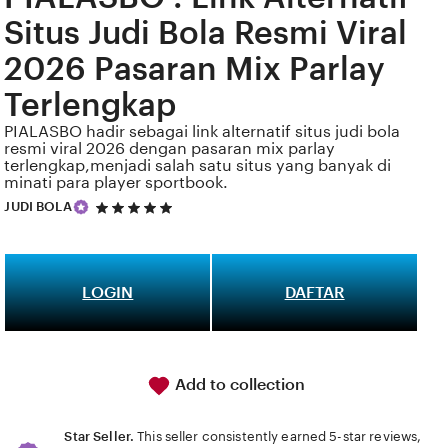
Situs Judi Bola Resmi Viral
2026 Pasaran Mix Parlay
Terlengkap
PIALASBO hadir sebagai link alternatif situs judi bola
resmi viral 2026 dengan pasaran mix parlay
terlengkap,menjadi salah satu situs yang banyak di
minati para player sportbook.
5
JUDI BOLA
out
of
5
stars
LOGIN
DAFTAR
Add to collection
Star Seller.
This seller consistently earned 5-star reviews,