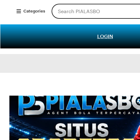
Skip
Search
to
Categories
for
Content
items
or
shops
LOGIN