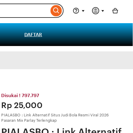
DAFTAR
Disukai ! 797.797
Price:
Rp 25,000
PIALASBO : Link Alternatif Situs Judi Bola Resmi Viral 2026
Pasaran Mix Parlay Terlengkap
PIALASBO : Link Alternatif