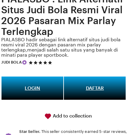
Situs Judi Bola Resmi Viral
2026 Pasaran Mix Parlay
Terlengkap
PIALASBO hadir sebagai link alternatif situs judi bola
resmi viral 2026 dengan pasaran mix parlay
terlengkap,menjadi salah satu situs yang banyak di
minati para player sportbook.
5
JUDI BOLA
out
of
5
stars
LOGIN
DAFTAR
Add to collection
Star Seller.
This seller consistently earned 5-star reviews,