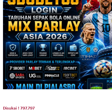
Disukai ! 797.797