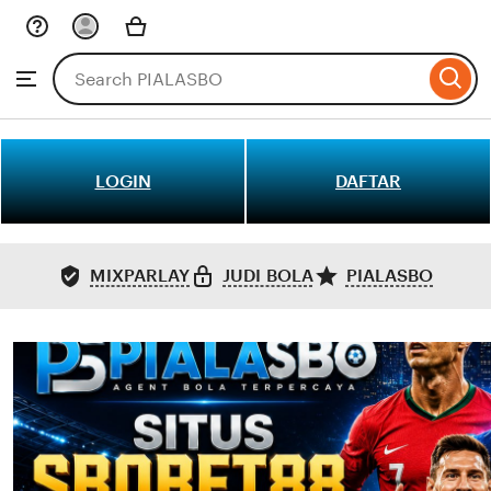
Skip
to
Search
Browse
ontent
for
items
or
shops
LOGIN
DAFTAR
MIXPARLAY
JUDI BOLA
PIALASBO