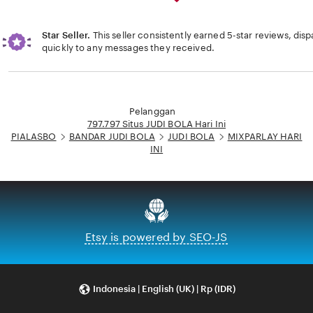
Star Seller.
This seller consistently earned 5-star reviews, dis
quickly to any messages they received.
Loading...
Pelanggan
797.797 Situs JUDI BOLA Hari Ini
PIALASBO
BANDAR JUDI BOLA
JUDI BOLA
MIXPARLAY HARI
INI
Etsy is powered by SEO-JS
Indonesia | English (UK) | Rp (IDR)